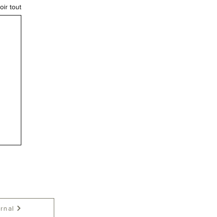
oir tout
 - note
rnal