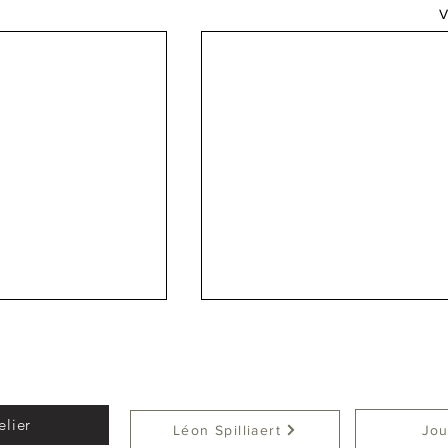
V
Acceuil
Blog
Des silhouettes dans l art
elier
Léon Spilliaert
Jou