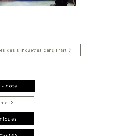
es des silhouettes dans l 'art
 - note
rnal
niques
Podcast