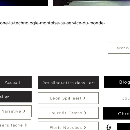
rtone-la-technologie-montoise-au-service-du-monde-
archiv
Acceuil
Blog
Des silhouettes dans l art
elier
Léon Spilliaert
Jou
 Narrative
Lourdés Castro
Chro
sans tache
Floris Neusüss