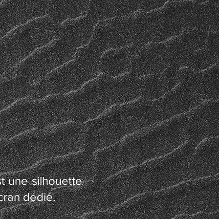
.
st une silhouette
cran dédié.