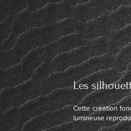
Les silhoue
Cette création fon
lumineuse reprodui