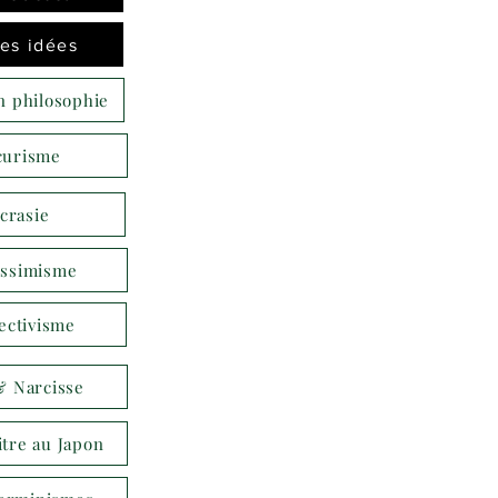
es idées
n philosophie
curisme
acrasie
ssimisme
ectivisme
 & Narcisse
itre au Japon