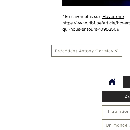
* En savoir plus sur
Hovertone
https://www.rtbf.be/article/hove
qui-nous-entoure-10952509
Précédent Antony Gormley
At
Figuration
Un monde 