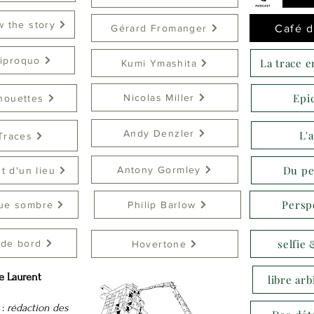
w the story
Café d
Gérard Fromanger
iproquo
La trace e
Kumi Ymashita
Epi
Nicolas Miller
houettes
Andy Denzler
L'
Traces
Du pe
Antony Gormley
 d'un lieu
Persp
ue sombre
Philip Barlow
selfie
 de bord
Hovertone
e Laurent
libre arb
:
rédaction des