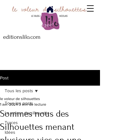
editionslilo.com
Post
Tous les posts
le voleur de silhouettes
Tous les posts
1 avr. 2024
3 min de lecture
Sommes nous des
Le voleur de silhouette
Traces
Silhouettes menant
Idées
plusieurs vies en une