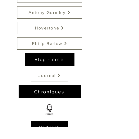
Antony Gormley
Hovertone
Philip Barlow
Blog - note
Journal
Chroniques
Podcast