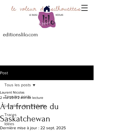
editionslilo.com
Post
Tous les posts
Laurent Nicolas
Tous les posts
2 mai 2019
2 min de lecture
À la frontière du
Le voleur de silhouette
Traces
Saskatchewan
Idées
Dernière mise à jour :
22 sept. 2025