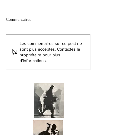
Commentaires
La croisée des mondes.
L'insoutenable lég
Les commentaires sur ce post ne
sont plus acceptés. Contactez le
propriétaire pour plus
d'informations.