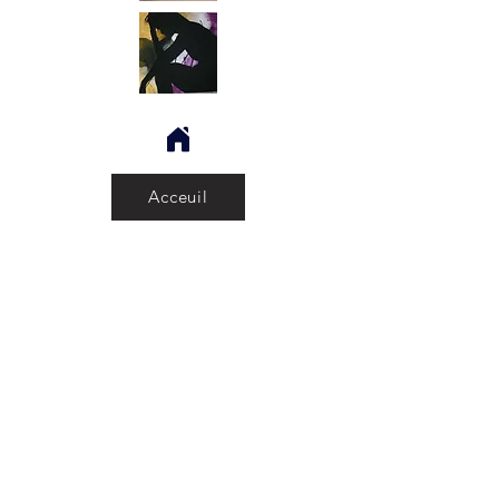
Acceuil
Figuration Narrative
Un monde sans tache
Expo Follow the story
Expo Quiproquo