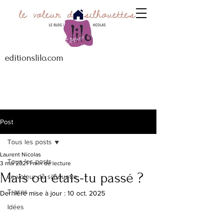
editionslilo.com
Post
Tous les posts
Laurent Nicolas
Tous les posts
3 mai 2021
1 min de lecture
Mais où étais-tu passé ?
Le voleur de silhouette
Traces
Dernière mise à jour :
10 oct. 2025
Idées