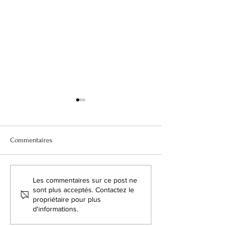
Commentaires
Voeux sans visages
Le temps s'est arr
Les commentaires sur ce post ne
sont plus acceptés. Contactez le
propriétaire pour plus
d'informations.